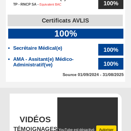
100%
TP - RNCP SA -
Equivalent BAC
Certificats AVLIS
100%
Secrétaire Médical(e)
100%
AMA - Assitant(e) Médico-
100%
Administratif(ve)
Source 01/09/2024 - 31/08/2025
VIDÉOS
TÉMOIGNAGES
YouTube est désactivé.
Autoriser
YouTub