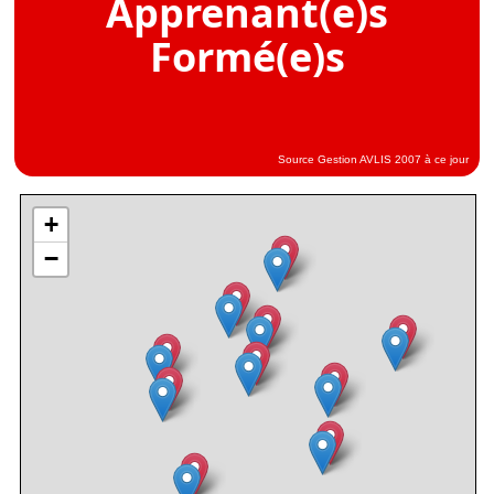
Apprenant(e)s
Formé(e)s
Source Gestion AVLIS 2007 à ce jour