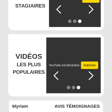
STAGIAIRES
Slide 1 of 3.
VIDÉOS
LES PLUS
YouTube est désactivé.
Autoriser
YouTub
POPULAIRES
Slide 1 of 3.
NAGES
Myriam
AVIS TÉMOIGNAGES
Dede 