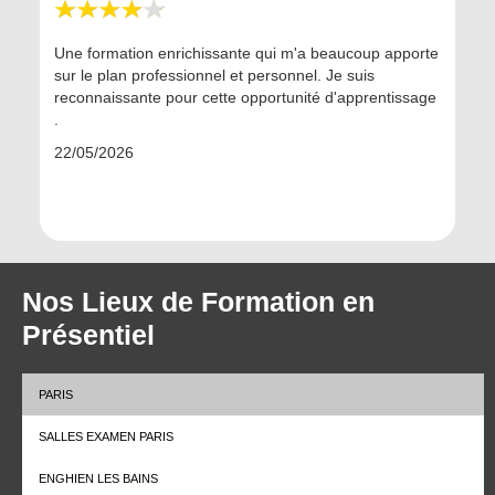
ire
Une formation enrichissante qui m'a beaucoup apporte
Ma form
te et
sur le plan professionnel et personnel. Je suis
très a l
ssances
reconnaissante pour cette opportunité d'apprentissage
répondr
bien
.
20/05/
e
22/05/2026
 bonnes
ré ...
Slide 5 of 20.
Nos Lieux de Formation en
Présentiel
PARIS
SALLES EXAMEN PARIS
ENGHIEN LES BAINS